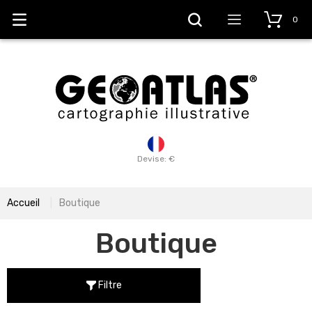
0
Devise: €
Accueil
Boutique
Boutique
Filtre