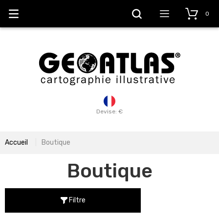
0
Devise: €
Accueil
Boutique
Boutique
Filtre