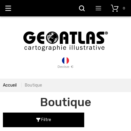
0
Devise: €
Accueil
Boutique
Boutique
Filtre