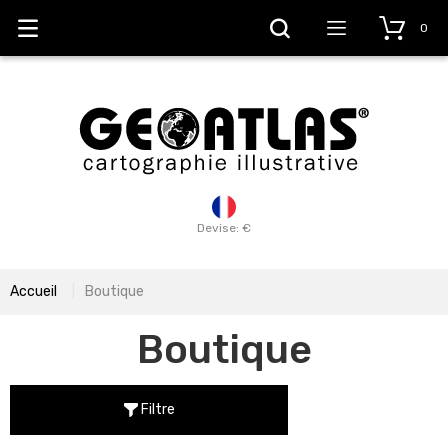
0
Devise: €
Accueil
Boutique
Boutique
Filtre