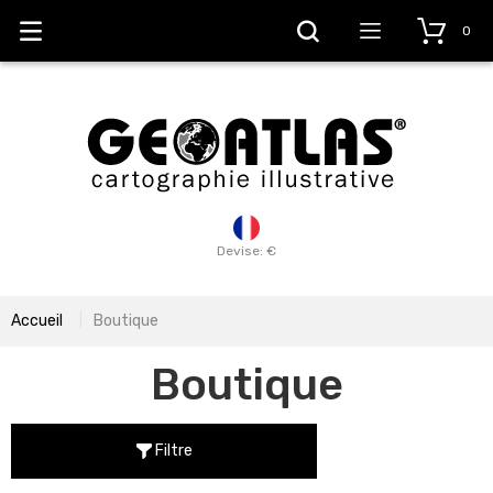
0
Devise: €
Accueil
Boutique
Boutique
Filtre