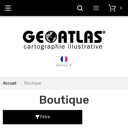
0
Devise: €
Accueil
Boutique
Boutique
Filtre