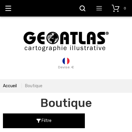
0
Devise: €
Accueil
Boutique
Boutique
Filtre